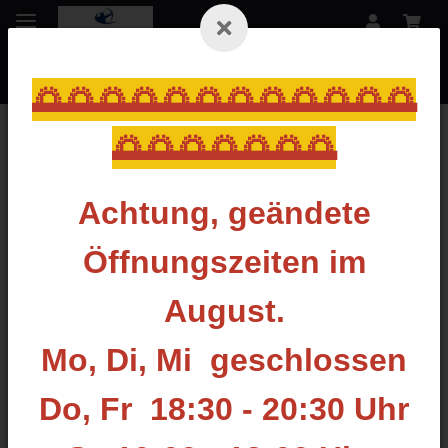
🌅🌅🌅🌅🌅🌅🌅🌅🌅🌅🌅🌅
🌅🌅🌅🌅🌅🌅🌅
Startseite
Achtung, geändete
AAE - CAVALIER
Öffnungszeiten im
Filter und Sortierung
August.
Artikel 1 - 20 von 26
Mo, Di, Mi geschlossen
Do, Fr 18:30 - 20:30 Uhr