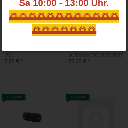
Sa 10:00 - 13:00
Uhr.
🌅🌅🌅🌅🌅🌅🌅🌅🌅🌅🌅🌅
🌅🌅🌅🌅🌅🌅🌅
AAE ARIZONA MAGNETIC
AAE ARIZONA PFEILAUFLAGE
CLIP
SCREW ON FREE FLYTE ELITE
9,90 €
*
96,00 €
*
AUF LAGER
AUF LAGER