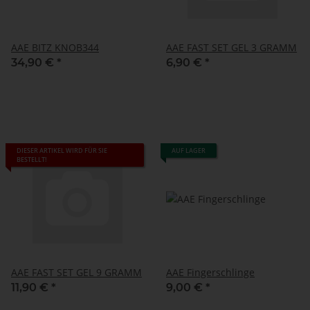
AAE BITZ KNOB344
AAE FAST SET GEL 3 GRAMM
34,90 €
*
6,90 €
*
DIESER ARTIKEL WIRD FÜR SIE
AUF LAGER
BESTELLT!
AAE FAST SET GEL 9 GRAMM
AAE Fingerschlinge
11,90 €
*
9,00 €
*