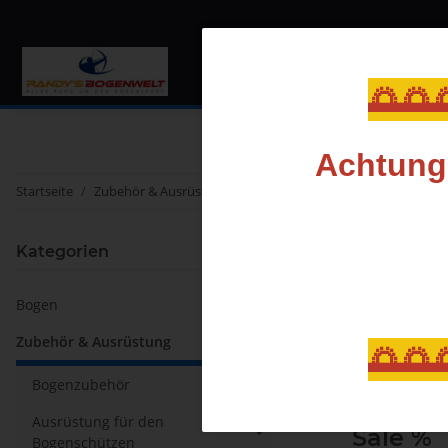
Bogen
Zubehör & Au
🌅🌅
Achtung,
Startseite
Zubehör & Ausrüstung
Pfeile & Komponenten
Sale %
Kategorien
Bogen
Zubehör & Ausrüstung
🌅🌅
Bogenzubehör
Ausrüstung für den
Sale %
Bogenschützen