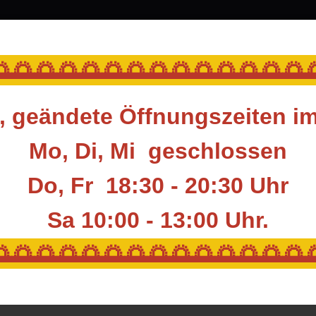
srüstung
Blasrohr
Ziele
Accessoires
🌅🌅🌅🌅🌅🌅🌅🌅🌅🌅🌅🌅🌅
 geändete Öffnungszeiten i
Mo, Di, Mi geschlossen
Do, Fr 18:30 - 20:30 Uhr
Sa 10:00 - 13:00
Uhr.
🌅🌅🌅🌅🌅🌅🌅🌅🌅🌅🌅🌅🌅