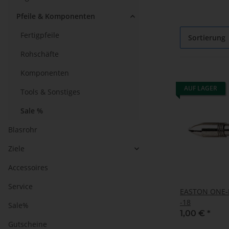
Pfeile & Komponenten
Fertigpfeile
Sortierung
Rohschäfte
Komponenten
AUF LAGER
Tools & Sonstiges
Sale %
Blasrohr
Ziele
Accessoires
Service
EASTON ONE-P
-18
Sale%
1,00 €
*
Gutscheine