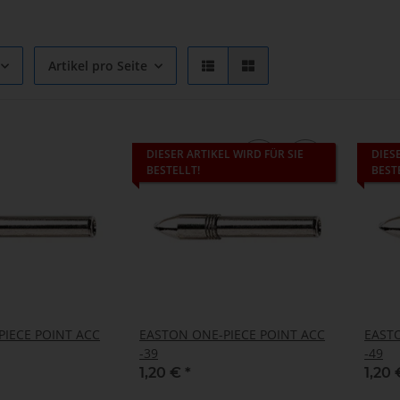
Artikel pro Seite
DIESER ARTIKEL WIRD FÜR SIE
DIES
BESTELLT!
BEST
IECE POINT ACC
EASTON ONE-PIECE POINT ACC
EASTO
-39
-49
1,20 €
*
1,20