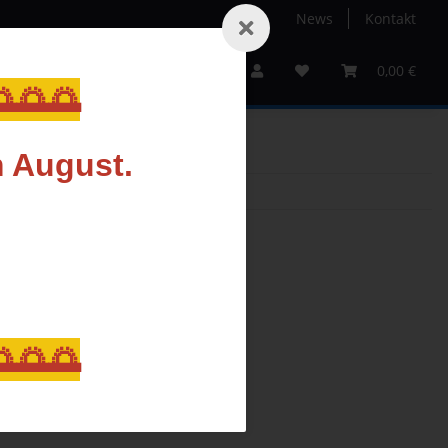
News
Kontakt
Service
Sale%
Gutscheine
Hersteller
0,00 €
🌅🌅
m August.
🌅🌅