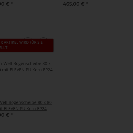
EVEN PU-Kern
00 €
*
465,00 €
*
ER ARTIKEL WIRD FÜR SIE
ELLT!
Well Bogenscheibe 80 x 80
it ELEVEN PU Kern EP24
00 €
*