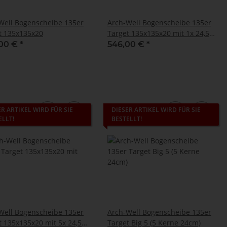
Well Bogenscheibe 135er
Arch-Well Bogenscheibe 135er
t 135x135x20
Target 135x135x20 mit 1x 24,5
cm ELEVEN PU-Kern
00 €
*
546,00 €
*
ER ARTIKEL WIRD FÜR SIE
DIESER ARTIKEL WIRD FÜR SIE
ELLT!
BESTELLT!
Well Bogenscheibe 135er
Arch-Well Bogenscheibe 135er
t 135x135x20 mit 5x 24,5
Target Big 5 (5 Kerne 24cm)