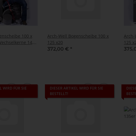
enscheibe 100 x
Arch-Well Bogenscheibe 100 x
Arch-
 Wechselkerne 14,5
125 x20
125 x
cm
372,00 €
*
375,
L WIRD FÜR SIE
DIESER ARTIKEL WIRD FÜR SIE
DIES
BESTELLT!
BEST