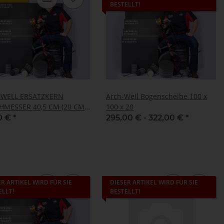
BESTELLT!
 WELL ERSATZKERN
Arch-Well Bogenscheibe 100 x
HMESSER 40,5 CM (20 CM
100 x 20
0 €
*
295,00 € -
322,00 €
*
ER ARTIKEL WIRD FÜR SIE
DIESER ARTIKEL WIRD FÜR SIE
ELLT!
BESTELLT!