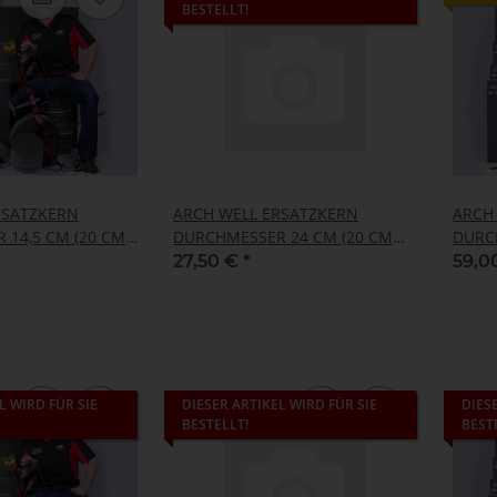
BESTELLT!
RSATZKERN
ARCH WELL ERSATZKERN
ARCH
 14,5 CM (20 CM
DURCHMESSER 24 CM (20 CM
DURC
DICK)
DICK)
27,50 €
*
59,0
L WIRD FÜR SIE
DIESER ARTIKEL WIRD FÜR SIE
DIES
BESTELLT!
BEST