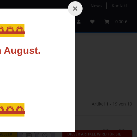
News
Kontakt
Service
Sale%
Gutscheine
Hersteller
0,00 €
🌅🌅
m August.
Artikel 1 - 19 von 19
🌅🌅
SELLER
DIESER ARTIKEL WIRD FÜR SIE