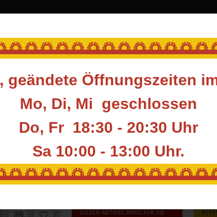
srüstung
Blasrohr
Ziele
Accessoires
🌅🌅🌅🌅🌅🌅🌅🌅🌅🌅🌅🌅🌅
 geändete Öffnungszeiten i
Mo, Di, Mi geschlossen
ll-Target
Do, Fr 18:30 - 20:30 Uhr
Sa 10:00 - 13:00
Uhr.
Artikel pro Seite
🌅🌅🌅🌅🌅🌅🌅🌅🌅🌅🌅🌅🌅
DIESER ARTIKEL WIRD FÜR SIE
BEST