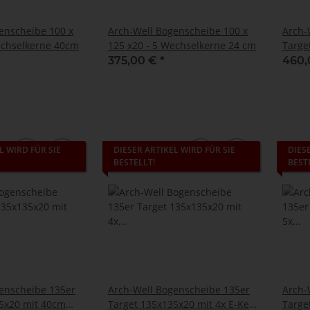
enscheibe 100 x
Arch-Well Bogenscheibe 100 x
Arch-
echselkerne 40cm
125 x20 - 5 Wechselkerne 24 cm
Targe
375,00 €
*
460,
L WIRD FÜR SIE
DIESER ARTIKEL WIRD FÜR SIE
DIES
BESTELLT!
BEST
enscheibe 135er
Arch-Well Bogenscheibe 135er
Arch-
5x20 mit 40cm
Target 135x135x20 mit 4x E-Kern
Targe