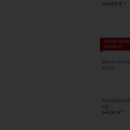
Kern
461,00 €
*
DIESER ARTIKE
BESTELLT!
Arch-Well Bog
x20
141,00 €
*