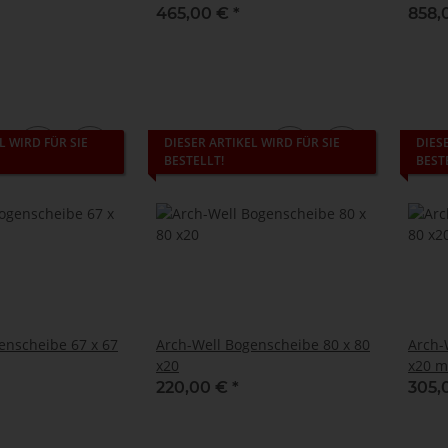
40cm
cm EL
465,00 €
*
858,
L WIRD FÜR SIE
DIESER ARTIKEL WIRD FÜR SIE
DIES
BESTELLT!
BEST
enscheibe 67 x 67
Arch-Well Bogenscheibe 80 x 80
Arch-
x20
x20 m
220,00 €
*
305,