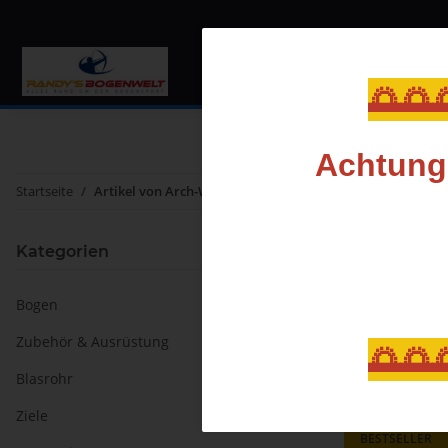
Bogen
Zubehör & Au
🌅🌅
Achtung,
Startseite
Artikel von Arch-Well-Target
Arch-We
Kategorien
Bogen
Sortierung
Zubehör & Ausrüstung
🌅🌅
Blasrohr
Ziele
BESTSELLER