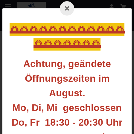
🌅🌅🌅🌅🌅🌅🌅🌅🌅🌅🌅🌅
🌅🌅🌅🌅🌅🌅🌅
Startseite
Achtung, geändete
Öffnungszeiten im
August.
CONQUEST ARCHERY
Mo, Di, Mi geschlossen
Bogenzubehör, Köcher, Targetstabilisatoren, Jagd
stabilisatoren, String Stoppers, Releases
Do, Fr 18:30 - 20:30 Uhr