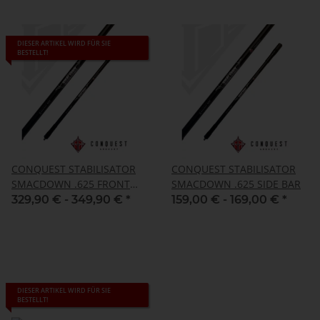
DIESER ARTIKEL WIRD FÜR SIE
BESTELLT!
CONQUEST STABILISATOR
CONQUEST STABILISATOR
SMACDOWN .625 FRONT
SMACDOWN .625 SIDE BAR
BAR
329,90 € -
349,90 €
*
159,00 € -
169,00 €
*
DIESER ARTIKEL WIRD FÜR SIE
BESTELLT!