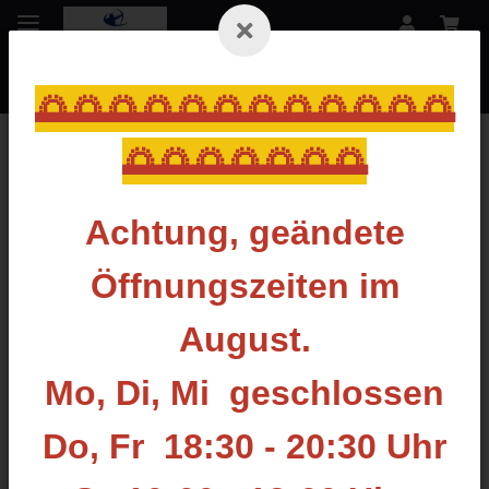
🌅🌅🌅🌅🌅🌅🌅🌅🌅🌅🌅🌅
🌅🌅🌅🌅🌅🌅🌅
Startseite
Achtung, geändete
Ziele
Öffnungszeiten im
3D-Targets Zielscheiben Papierauflagen Pfeilfangnetze
Scheibenständer
August.
Pfeilfangnetze
Mo, Di, Mi geschlossen
Zielscheiben
3D-Ziele
Do, Fr 18:30 - 20:30 Uhr
Papierauflagen