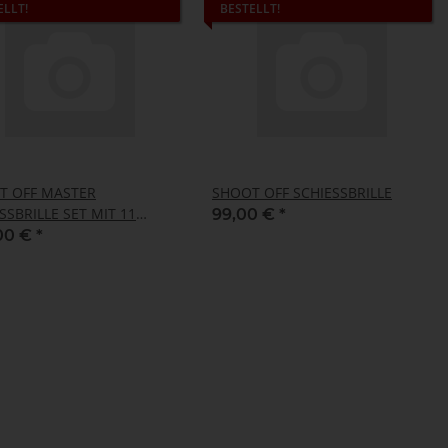
ELLT!
BESTELLT!
T OFF MASTER
SHOOT OFF SCHIESSBRILLE
SSBRILLE SET MIT 11
99,00 €
*
EN
00 €
*