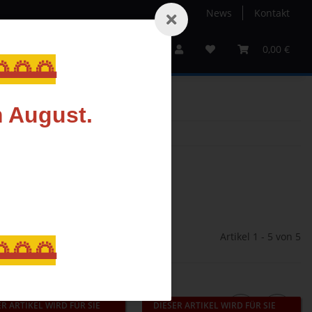
News
Kontakt
Service
Sale%
Gutscheine
Hersteller
0,00 €
🌅🌅
m August.
Artikel 1 - 5 von 5
🌅🌅
ER ARTIKEL WIRD FÜR SIE
DIESER ARTIKEL WIRD FÜR SIE