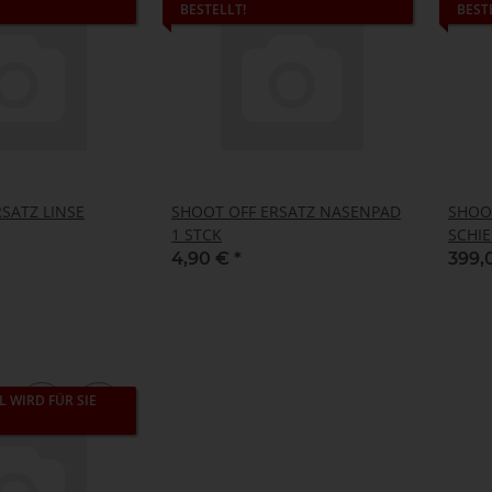
BESTELLT!
BEST
SATZ LINSE
SHOOT OFF ERSATZ NASENPAD
SHOO
1 STCK
SCHIE
LINS
4,90 €
*
399,
L WIRD FÜR SIE