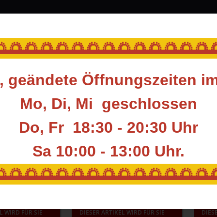
srüstung
Blasrohr
Ziele
Accessoires
🌅🌅🌅🌅🌅🌅🌅🌅🌅🌅🌅🌅🌅
 geändete Öffnungszeiten i
en
Schießbrillen
Mo, Di, Mi geschlossen
rillen
Do, Fr 18:30 - 20:30 Uhr
Sa 10:00 - 13:00
Uhr.
Artikel pro Seite
🌅🌅🌅🌅🌅🌅🌅🌅🌅🌅🌅🌅🌅
L WIRD FÜR SIE
DIESER ARTIKEL WIRD FÜR SIE
DIES