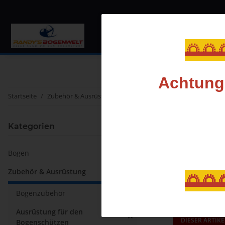
Bogen
Zubehör & Au
🌅🌅
Achtung,
Startseite
Zubehör & Ausrüstung
Ausrüstung für den Bogenschütz
Schießb
Kategorien
Bogen
Sortierung
Zubehör & Ausrüstung
🌅🌅
Bogenzubehör
Ausrüstung für den
DIESER ARTIKE
Bogenschützen