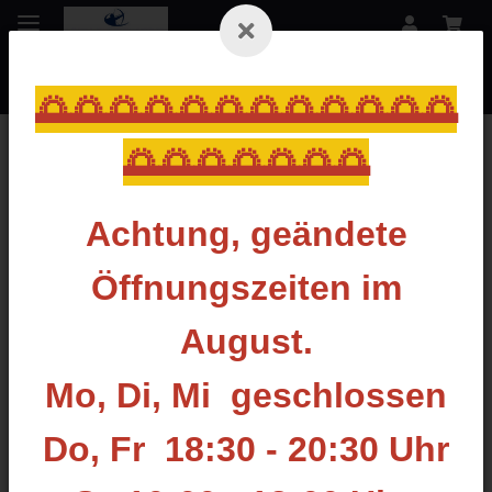
🌅🌅🌅🌅🌅🌅🌅🌅🌅🌅🌅🌅
🌅🌅🌅🌅🌅🌅🌅
Startseite
Achtung, geändete
BLACK MAMBA ARCHERY
Öffnungszeiten im
Filter und Sortierung
August.
Artikel 1 - 2 von 2
Mo, Di, Mi geschlossen
Do, Fr 18:30 - 20:30 Uhr
DIESER ARTIKEL WIRD FÜR SIE
BESTSELLER