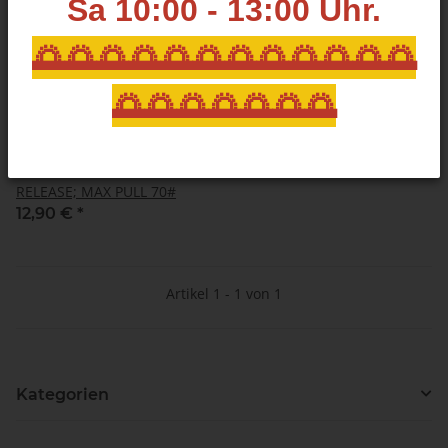
Sa 10:00 - 13:00
Uhr.
🌅🌅🌅🌅🌅🌅🌅🌅🌅🌅🌅🌅
🌅🌅🌅🌅🌅🌅🌅
THIRD HAND CAN'T FIRE
RELEASE; MAX PULL 70#
12,90 €
*
Artikel 1 - 1 von 1
Kategorien