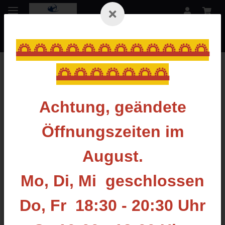
🌅🌅🌅🌅🌅🌅🌅🌅🌅🌅🌅🌅
🌅🌅🌅🌅🌅🌅🌅
Startseite
Achtung, geändete
THIRD HAND
Öffnungszeiten im
Filter und Sortierung
August.
Artikel 1 - 1 von 1
Mo, Di, Mi geschlossen
Do, Fr 18:30 - 20:30 Uhr
AUF LAGER