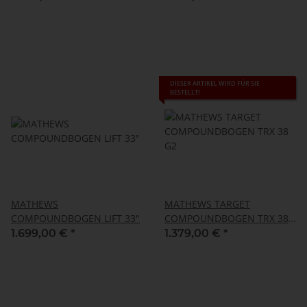
DIESER ARTIKEL WIRD FÜR SIE
BESTELLT!
MATHEWS
MATHEWS TARGET
COMPOUNDBOGEN LIFT 33"
COMPOUNDBOGEN TRX 38
G2
1.699,00 €
*
1.379,00 €
*