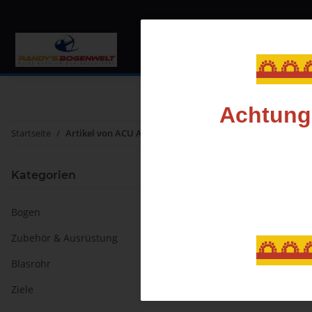
Bogen
Zubehör & Au
🌅🌅
Achtung,
Startseite
Artikel von ACU Archery
Kategorien
Bogen
Zubehör & Ausrüstung
🌅🌅
Blasrohr
Ziele