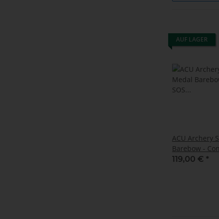
AUF LAGER
ACU Archery S
Barebow - Con
5oz
119,00 €
*