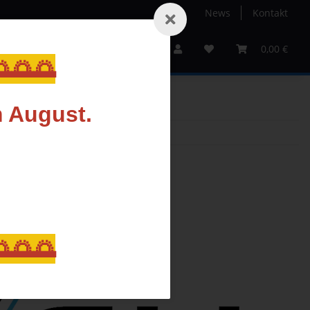
News
Kontakt
Service
Sale%
Gutscheine
Hersteller
0,00 €
🌅🌅
m August.
🌅🌅