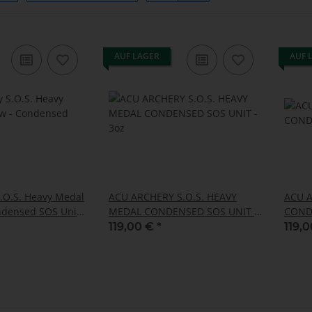
AUF LAGER
AUF 
.O.S. Heavy Medal
ACU ARCHERY S.O.S. HEAVY
ACU A
densed SOS Unit -
MEDAL CONDENSED SOS UNIT -
CONDE
3oz
119,00 €
*
119,