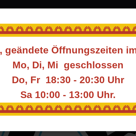
srüstung
Blasrohr
Ziele
Accessoires
🌅🌅🌅🌅🌅🌅🌅🌅🌅🌅🌅🌅🌅
 geändete Öffnungszeiten i
Mo, Di, Mi geschlossen
Do, Fr 18:30 - 20:30 Uhr
Sa 10:00 - 13:00
Uhr.
🌅🌅🌅🌅🌅🌅🌅🌅🌅🌅🌅🌅🌅