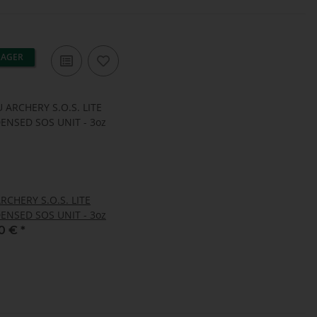
LAGER
RCHERY S.O.S. LITE
NSED SOS UNIT - 3oz
00 €
*