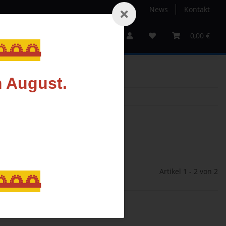
News
Kontakt
Service
Sale%
Gutscheine
Hersteller
0,00 €
🌅🌅
m August.
Artikel 1 - 2 von 2
🌅🌅