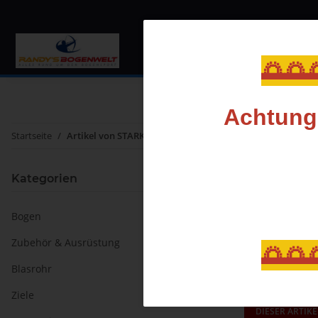
Bogen
Zubehör & Au
🌅🌅
Achtung,
Startseite
Artikel von STARK ARCHERY
STARK
Kategorien
Bogen
Sortierung
Zubehör & Ausrüstung
🌅🌅
Blasrohr
Ziele
DIESER ARTIKE