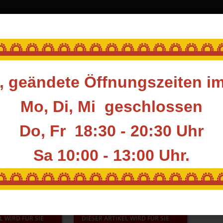
srüstung
Blasrohr
Ziele
Accessoires
🌅🌅🌅🌅🌅🌅🌅🌅🌅🌅🌅🌅🌅
 geändete Öffnungszeiten i
Mo, Di, Mi geschlossen
 ARCHERY
Do, Fr 18:30 - 20:30 Uhr
Sa 10:00 - 13:00
Uhr.
Artikel pro Seite
🌅🌅🌅🌅🌅🌅🌅🌅🌅🌅🌅🌅🌅
L WIRD FÜR SIE
DIESER ARTIKEL WIRD FÜR SIE