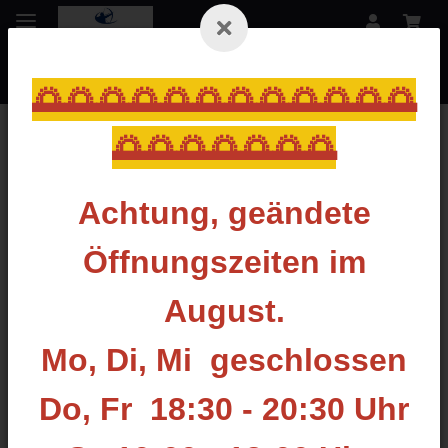
🌅🌅🌅🌅🌅🌅🌅🌅🌅🌅🌅🌅
🌅🌅🌅🌅🌅🌅🌅
Startseite
Achtung, geändete
INFITEC
Öffnungszeiten im
Filter und Sortierung
August.
Artikel 1 - 6 von 6
Mo, Di, Mi geschlossen
Do, Fr 18:30 - 20:30 Uhr
DIESER ARTIKEL WIRD FÜR SIE
DIESER ARTIKEL WIRD FÜR SIE