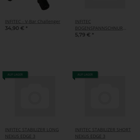
INFITEC - V-Bar Challenger
INFITEC
BOGENSPANNSCHNUR
34,90 €
*
WURFARM-TIP
5,79 €
*
AUF LAGER
AUF LAGER
INFITEC STABILIZER LONG
INFITEC STABILIZER SHORT
NEXUS EDGE 3
NEXUS EDGE 3