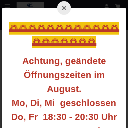
🌅🌅🌅🌅🌅🌅🌅🌅🌅🌅🌅🌅
🌅🌅🌅🌅🌅🌅🌅
Startseite
Achtung, geändete
SPIN WING
Öffnungszeiten im
Filter und Sortierung
August.
Artikel 1 - 2 von 2
Mo, Di, Mi geschlossen
Do, Fr 18:30 - 20:30 Uhr
DIESER ARTIKEL WIRD FÜR SIE
AUF LAGER