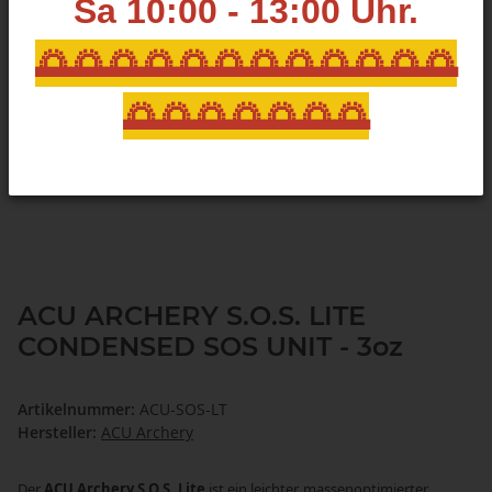
Sa 10:00 - 13:00
Uhr.
🌅🌅🌅🌅🌅🌅🌅🌅🌅🌅🌅🌅
🌅🌅🌅🌅🌅🌅🌅
ACU ARCHERY S.O.S. LITE
CONDENSED SOS UNIT - 3oz
Artikelnummer:
ACU-SOS-LT
Hersteller:
ACU Archery
Der
ACU Archery S.O.S. Lite
ist ein leichter, massenoptimierter