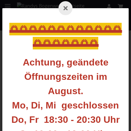
🌅🌅🌅🌅🌅🌅🌅🌅🌅🌅🌅🌅
🌅🌅🌅🌅🌅🌅🌅
Zurück zur Liste
Dämpfer
Achtung, geändete
Öffnungszeiten im
August.
Mo, Di, Mi geschlossen
Do, Fr 18:30 - 20:30 Uhr