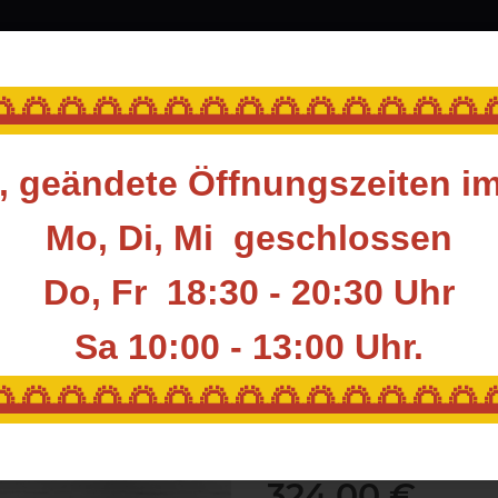
srüstung
Blasrohr
Ziele
Accessoires
🌅🌅🌅🌅🌅🌅🌅🌅🌅🌅🌅🌅🌅
 geändete Öffnungszeiten i
ASEN Sports
ASEN Sports 3D-Target PAVIAN
Mo, Di, Mi geschlossen
Do, Fr 18:30 - 20:30 Uhr
ASEN Sports 3D-
Sa 10:00 - 13:00
Uhr.
Artikelnummer:
ASN-219.1
🌅🌅🌅🌅🌅🌅🌅🌅🌅🌅🌅🌅🌅
HAN:
219.1
Hersteller:
ASEN Sports
324,00 €