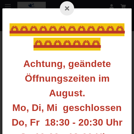
🌅🌅🌅🌅🌅🌅🌅🌅🌅🌅🌅🌅
🌅🌅🌅🌅🌅🌅🌅
Zurück zur Liste
Target Köcher
Achtung, geändete
Öffnungszeiten im
August.
Mo, Di, Mi geschlossen
Do, Fr 18:30 - 20:30 Uhr