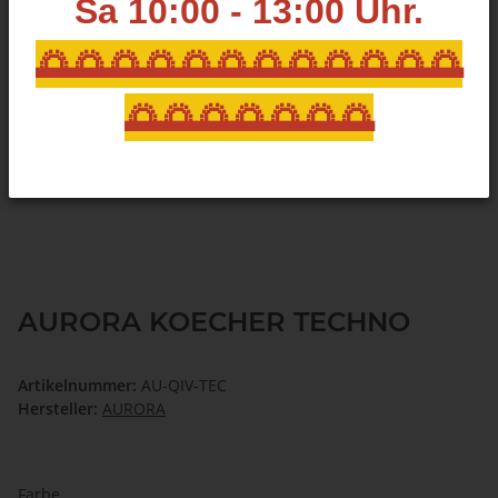
Sa 10:00 - 13:00
Uhr.
🌅🌅🌅🌅🌅🌅🌅🌅🌅🌅🌅🌅
🌅🌅🌅🌅🌅🌅🌅
AURORA KOECHER TECHNO
Artikelnummer:
AU-QIV-TEC
Hersteller:
AURORA
Farbe