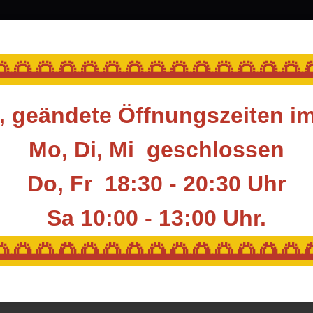
srüstung
Blasrohr
Ziele
Accessoires
🌅🌅🌅🌅🌅🌅🌅🌅🌅🌅🌅🌅🌅
 geändete Öffnungszeiten i
rüstung für den Bogenschützen
Fingerschutz
Tabs
AVALON BASIC 
Mo, Di, Mi geschlossen
Do, Fr 18:30 - 20:30 Uhr
AVALON BASIC 
Sa 10:00 - 13:00
Uhr.
PRIME LEATHER
🌅🌅🌅🌅🌅🌅🌅🌅🌅🌅🌅🌅🌅
Artikelnummer:
AVA-TAB-BAS
Hersteller:
AVALON