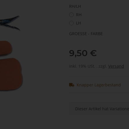
RH/LH
RH
LH
GROESSE - FARBE
9,50 €
inkl. 19% USt. , zzgl.
Versand
Knapper Lagerbestand
x
Dieser Artikel hat Variatio