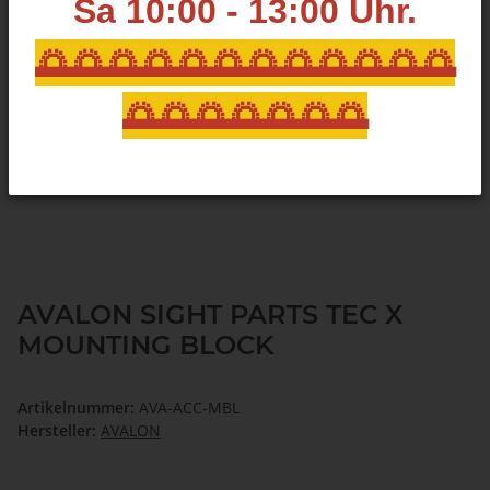
Sa 10:00 - 13:00
Uhr.
🌅🌅🌅🌅🌅🌅🌅🌅🌅🌅🌅🌅
🌅🌅🌅🌅🌅🌅🌅
AVALON SIGHT PARTS TEC X
MOUNTING BLOCK
Artikelnummer:
AVA-ACC-MBL
Hersteller:
AVALON