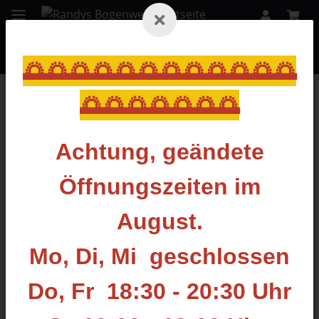
🌅🌅🌅🌅🌅🌅🌅🌅🌅🌅🌅🌅
🌅🌅🌅🌅🌅🌅🌅
Zurück zur Liste
Visier Zubehör
Achtung, geändete
Öffnungszeiten im
August.
Mo, Di, Mi geschlossen
Do, Fr 18:30 - 20:30 Uhr