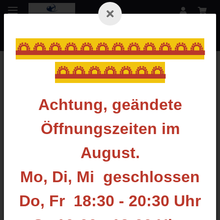
🌅🌅🌅🌅🌅🌅🌅🌅🌅🌅🌅🌅
🌅🌅🌅🌅🌅🌅🌅
Zurück zur Liste
Side-Bars
Achtung, geändete
Öffnungszeiten im
August.
Mo, Di, Mi geschlossen
Do, Fr 18:30 - 20:30 Uhr