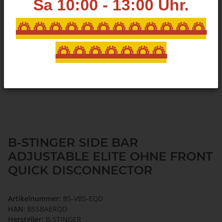
Sa 10:00 - 13:00
Uhr.
🌅🌅🌅🌅🌅🌅🌅🌅🌅🌅🌅🌅
🌅🌅🌅🌅🌅🌅🌅
B-STINGER SIDE BAR
ADJUSTABLE ELITE OHNE FRONT
QUICK DISCONNECTOR
Artikelnummer:
BS-VBS-EQD
HAN:
BSSBAERQD
Hersteller:
B-STINGER