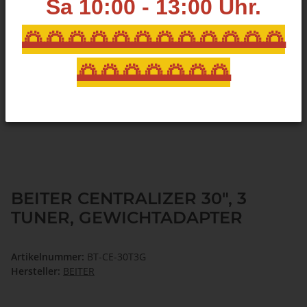
Sa 10:00 - 13:00
Uhr.
🌅🌅🌅🌅🌅🌅🌅🌅🌅🌅🌅🌅
🌅🌅🌅🌅🌅🌅🌅
BEITER CENTRALIZER 30", 3
TUNER, GEWICHTADAPTER
Artikelnummer:
BT-CE-30T3G
Hersteller:
BEITER