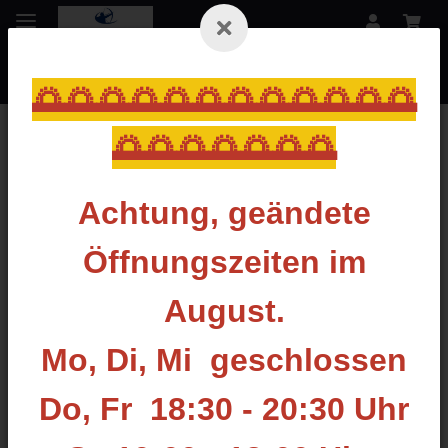
🌅🌅🌅🌅🌅🌅🌅🌅🌅🌅🌅🌅
🌅🌅🌅🌅🌅🌅🌅
Zurück zur Liste
Stabilizer lang
Achtung, geändete
Öffnungszeiten im
August.
Mo, Di, Mi geschlossen
Do, Fr 18:30 - 20:30 Uhr