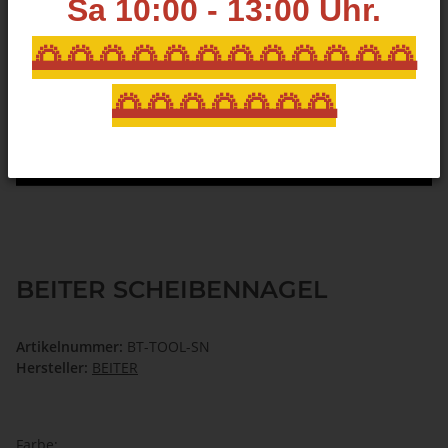
Sa 10:00 - 13:00
Uhr.
🌅🌅🌅🌅🌅🌅🌅🌅🌅🌅🌅🌅
🌅🌅🌅🌅🌅🌅🌅
BEITER SCHEIBENNAGEL
Artikelnummer:
BT-TOOL-SN
Hersteller:
BEITER
Farbe: