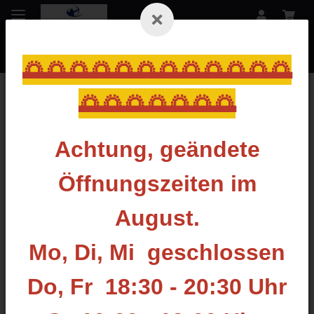
🌅🌅🌅🌅🌅🌅🌅🌅🌅🌅🌅🌅
🌅🌅🌅🌅🌅🌅🌅
Zurück zur Liste
Scheibennägel
Achtung, geändete
Öffnungszeiten im
August.
Mo, Di, Mi geschlossen
Do, Fr 18:30 - 20:30 Uhr