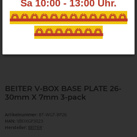
Sa 10:00 - 13:00
Uhr.
🌅🌅🌅🌅🌅🌅🌅🌅🌅🌅🌅🌅
🌅🌅🌅🌅🌅🌅🌅
BEITER V-BOX BASE PLATE 26-
30mm X 7mm 3-pack
Artikelnummer:
BT-WGT-BP26
HAN:
VBOXGP3023
Hersteller:
BEITER