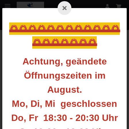
🌅🌅🌅🌅🌅🌅🌅🌅🌅🌅🌅🌅
🌅🌅🌅🌅🌅🌅🌅
Zurück zur Liste
Gewichte
Achtung, geändete
Öffnungszeiten im
August.
Mo, Di, Mi geschlossen
Do, Fr 18:30 - 20:30 Uhr