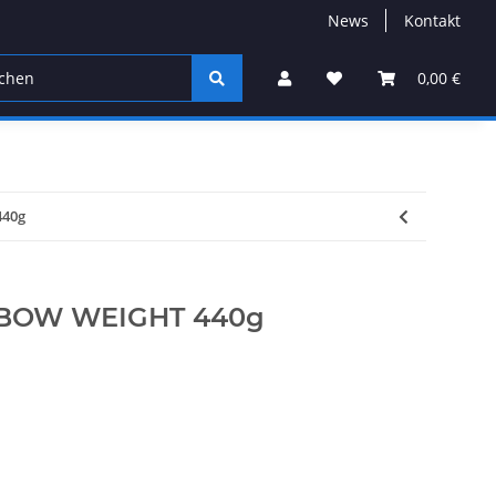
News
Kontakt
soires
Service
Sale%
Gutscheine
0,00 €
Herstel
440g
BOW WEIGHT 440g