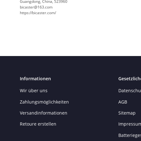
Guangdong, China, 523960
bicaster@163.com
https://bicaster.com/
Informationen
Gesetzlich
Wir über uns
Datenschu
Zahlungsmöglichkeiten
AGB
Versandinformationen
Sitemap
Retoure erstellen
Impressu
Batteriege