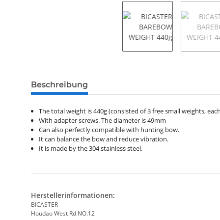
weitere Registerkarten anzeigen
Beschreibung
The total weight is 440g (consisted of 3 free small weights, eac
With adapter screws. The diameter is 49mm
Can also perfectly compatible with hunting bow.
It can balance the bow and reduce vibration.
It is made by the 304 stainless steel.
Herstellerinformationen:
BICASTER
Houdao West Rd NO.12