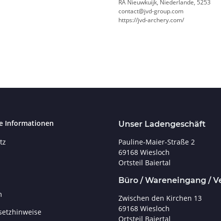
RA Nieuwkuijk, Niederlande, 5253
contact@jvd-group.com
https://jvd-archery.com/
e Informationen
Unser Ladengeschäft
Pauline-Maier-Straße 2
tz
69168 Wiesloch
Ortsteil Baiertal
Büro / Wareneingang / V
m
Zwischen den Kirchen 13
69168 Wiesloch
setzhinweise
Ortsteil Baiertal