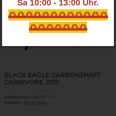
Sa 10:00 - 13:00
Uhr.
🌅🌅🌅🌅🌅🌅🌅🌅🌅🌅🌅🌅
🌅🌅🌅🌅🌅🌅🌅
BLACK EAGLE CARBONSHAFT
CARNIVORE .001"
Artikelnummer:
BEA-SFT-CV1
Hersteller:
BLACK EAGLE