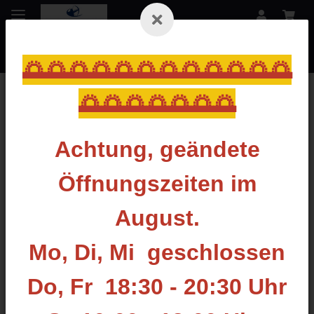
🌅🌅🌅🌅🌅🌅🌅🌅🌅🌅🌅🌅
🌅🌅🌅🌅🌅🌅🌅
Zurück zur Liste
Black Eagle
Achtung, geändete
Öffnungszeiten im
August.
Mo, Di, Mi geschlossen
Do, Fr 18:30 - 20:30 Uhr