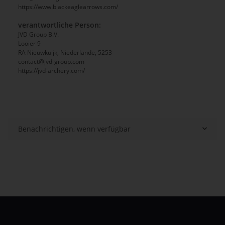
https://www.blackeaglearrows.com/
verantwortliche Person:
JVD Group B.V.
Looier 9
RA Nieuwkuijk, Niederlande, 5253
contact@jvd-group.com
https://jvd-archery.com/
Benachrichtigen, wenn verfügbar