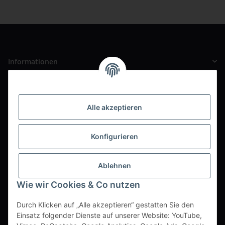
Informationen
Gesetzliche Informationen
Alle akzeptieren
Unser Ladengeschäft
Pauline-Maier-Straße 2
Konfigurieren
69168 Wiesloch
Ortsteil Baiertal
Ablehnen
Büro / Wareneingang / Versand
Wie wir Cookies & Co nutzen
Zwischen den Kirchen 13
69168 Wiesloch
Durch Klicken auf „Alle akzeptieren“ gestatten Sie den
Ortsteil Baiertal
Einsatz folgender Dienste auf unserer Website: YouTube,