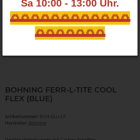
Sa 10:00 - 13:00
Uhr.
🌅🌅🌅🌅🌅🌅🌅🌅🌅🌅🌅🌅
🌅🌅🌅🌅🌅🌅🌅
BOHNING FERR-L-TITE COOL
FLEX (BLUE)
Artikelnummer:
BOH-GLU-CF
Hersteller:
Bohning
Flexible Verklebungen mit Carbon Schäften