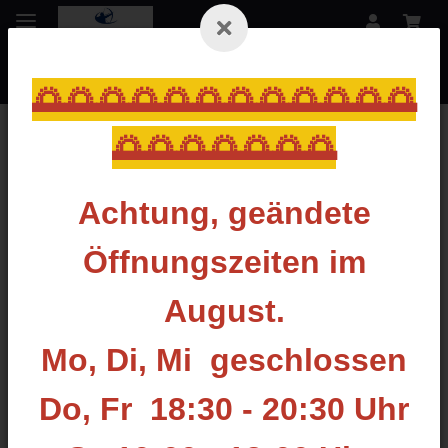
🌅🌅🌅🌅🌅🌅🌅🌅🌅🌅🌅🌅
🌅🌅🌅🌅🌅🌅🌅
Zurück zur Liste
Klebstoffe
Achtung, geändete
Öffnungszeiten im
August.
Mo, Di, Mi geschlossen
Do, Fr 18:30 - 20:30 Uhr