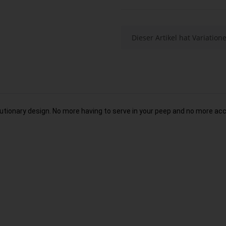
x
Dieser Artikel hat Variatio
lutionary design. No more having to serve in your peep and no more acc