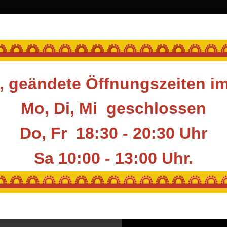
ubehör & Ausrüstung
Blasrohr
Ziele
Acces
🌅🌅🌅🌅🌅🌅🌅🌅🌅🌅🌅🌅🌅
 geändete Öffnungszeiten i
enzubehör
Peepsights
BOHNING PEEP SIGHT SERVELESS PEEP-IT
Mo, Di, Mi geschlossen
Do, Fr 18:30 - 20:30 Uhr
BOHNING PEEP S
Sa 10:00 - 13:00
Uhr.
Artikelnummer:
BOH-VIS-SP
🌅🌅🌅🌅🌅🌅🌅🌅🌅🌅🌅🌅🌅
HAN:
802005bk
Hersteller:
Bohning