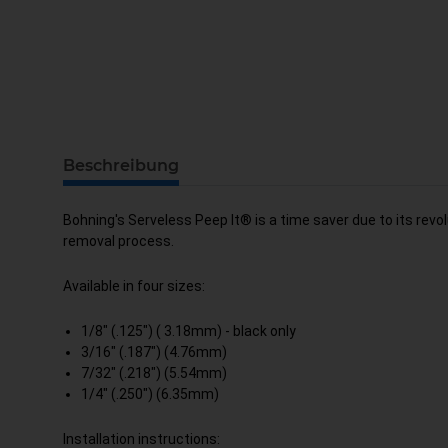
Beschreibung
Bohning's Serveless Peep It® is a time saver due to its revo
removal process.
Available in four sizes:
1/8" (.125") ( 3.18mm) - black only
3/16" (.187") (4.76mm)
7/32" (.218") (5.54mm)
1/4" (.250") (6.35mm)
Installation instructions: