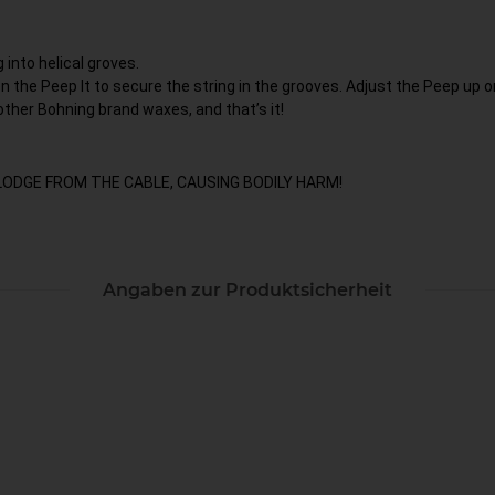
 into helical groves.
 the Peep It to secure the string in the grooves. Adjust the Peep up o
other Bohning brand waxes, and that’s it!
LODGE FROM THE CABLE, CAUSING BODILY HARM!
Angaben zur Produktsicherheit