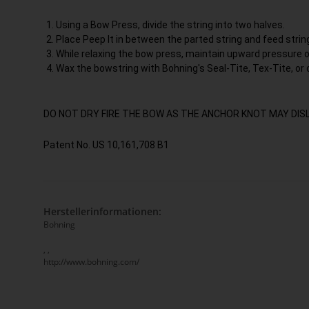
Using a Bow Press, divide the string into two halves.
Place Peep It in between the parted string and feed string
While relaxing the bow press, maintain upward pressure on
Wax the bowstring with Bohning's Seal-Tite, Tex-Tite, or 
DO NOT DRY FIRE THE BOW AS THE ANCHOR KNOT MAY DIS
Patent No. US 10,161,708 B1
Herstellerinformationen:
Bohning
, ,
http://www.bohning.com/