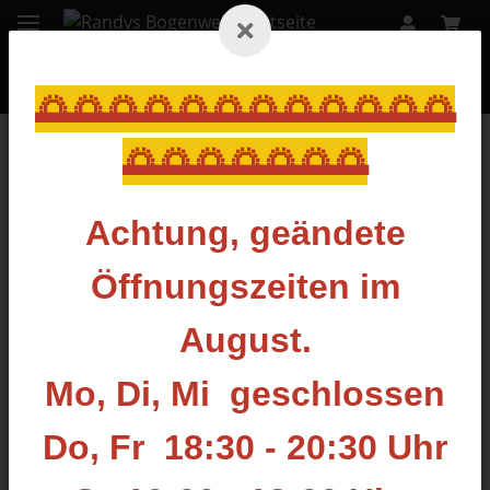
🌅🌅🌅🌅🌅🌅🌅🌅🌅🌅🌅🌅
🌅🌅🌅🌅🌅🌅🌅
Zurück zur Liste
Zubehör für Sehnen & Kabel
Achtung, geändete
Öffnungszeiten im
August.
Mo, Di, Mi geschlossen
Do, Fr 18:30 - 20:30 Uhr