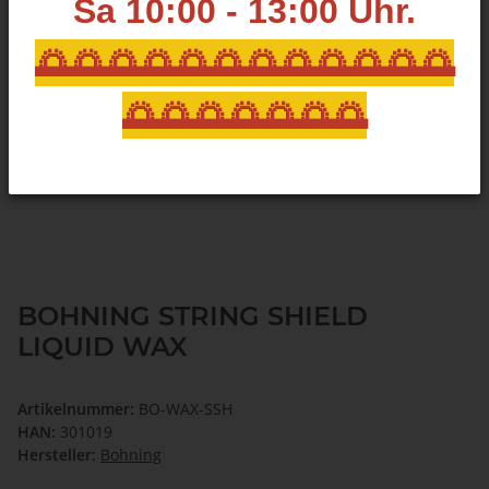
Sa 10:00 - 13:00
Uhr.
🌅🌅🌅🌅🌅🌅🌅🌅🌅🌅🌅🌅
🌅🌅🌅🌅🌅🌅🌅
BOHNING STRING SHIELD
LIQUID WAX
Artikelnummer:
BO-WAX-SSH
HAN:
301019
Hersteller:
Bohning