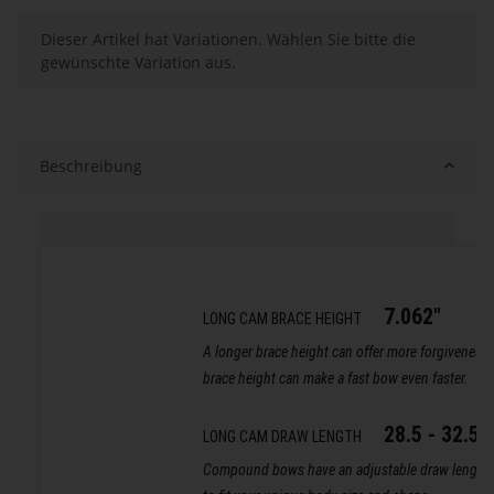
x
Dieser Artikel hat Variationen. Wählen Sie bitte die
gewünschte Variation aus.
Beschreibung
7.062"
LONG CAM BRACE HEIGHT
A longer brace height can offer more forgiveness 
brace height can make a fast bow even faster.
28.5 - 32.5
LONG CAM DRAW LENGTH
Compound bows have an adjustable draw length 