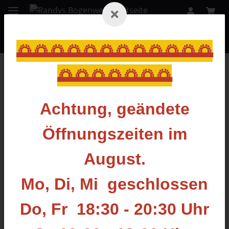
🌅🌅🌅🌅🌅🌅🌅🌅🌅🌅🌅🌅
🌅🌅🌅🌅🌅🌅🌅
Zurück zur Liste
BOWTECH
Achtung, geändete
Öffnungszeiten im
August.
Mo, Di, Mi geschlossen
Do, Fr 18:30 - 20:30 Uhr