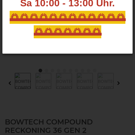
Sa 10:00 - 13:00
Uhr.
🌅🌅🌅🌅🌅🌅🌅🌅🌅🌅🌅🌅
🌅🌅🌅🌅🌅🌅🌅
BOWTECH COMPOUND
RECKONING 36 GEN 2