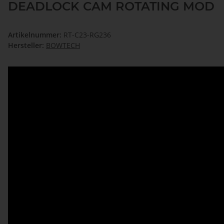
DEADLOCK CAM ROTATING MOD
Artikelnummer:
RT-C23-RG236
Hersteller:
BOWTECH