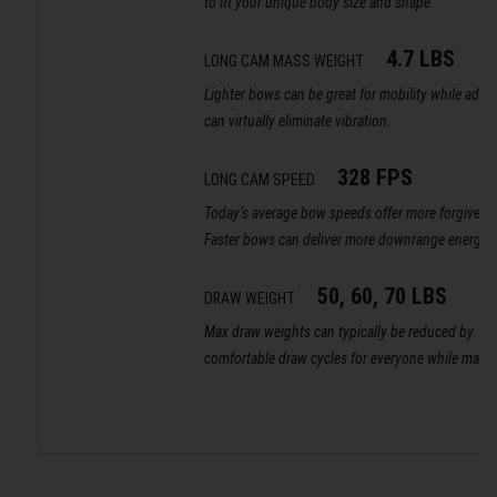
to fit your unique body size and shape.
4.7 LBS
LONG CAM MASS WEIGHT
Lighter bows can be great for mobility while add
can virtually eliminate vibration.
328 FPS
LONG CAM SPEED
Today’s average bow speeds offer more forgivenes
Faster bows can deliver more downrange energy.
50, 60, 70 LBS
DRAW WEIGHT
Max draw weights can typically be reduced by 10l
comfortable draw cycles for everyone while maxim