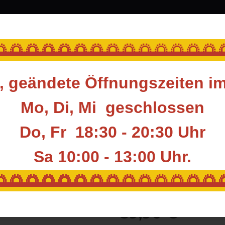
srüstung
Blasrohr
Ziele
Accessoires
🌅🌅🌅🌅🌅🌅🌅🌅🌅🌅🌅🌅🌅
 geändete Öffnungszeiten i
rüstung für den Bogenschützen
Tools
Werkzeug
BRITE SITE HAND
Mo, Di, Mi geschlossen
Do, Fr 18:30 - 20:30 Uhr
BRITE SITE HAN
Sa 10:00 - 13:00
Uhr.
Artikelnummer:
BST-HFL
🌅🌅🌅🌅🌅🌅🌅🌅🌅🌅🌅🌅🌅
Hersteller:
BRITE SITE
39,90 €