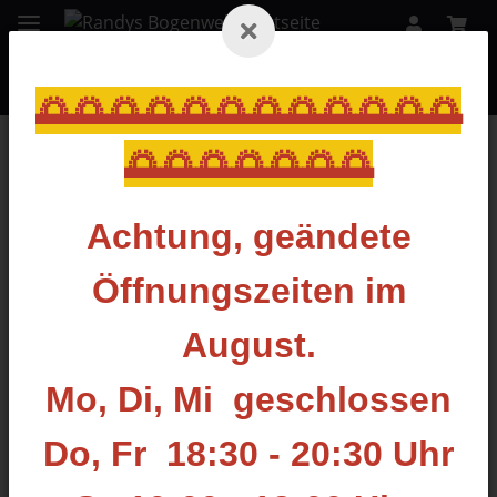
🌅🌅🌅🌅🌅🌅🌅🌅🌅🌅🌅🌅
🌅🌅🌅🌅🌅🌅🌅
Zurück zur Liste
Carbon Express
Achtung, geändete
Öffnungszeiten im
August.
Mo, Di, Mi geschlossen
Do, Fr 18:30 - 20:30 Uhr