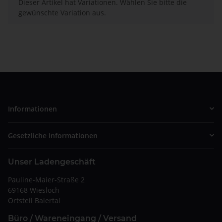
x
Dieser Artikel hat Variationen. Wählen Sie bitte die
gewünschte Variation aus.
Informationen
Gesetzliche Informationen
Unser Ladengeschäft
Pauline-Maier-Straße 2
69168 Wiesloch
Ortsteil Baiertal
Büro / Wareneingang / Versand