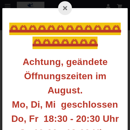
🌅🌅🌅🌅🌅🌅🌅🌅🌅🌅🌅🌅
🌅🌅🌅🌅🌅🌅🌅
Zurück zur Liste
Break-Off
Achtung, geändete
Öffnungszeiten im
August.
Mo, Di, Mi geschlossen
Do, Fr 18:30 - 20:30 Uhr