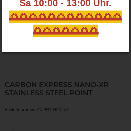
Sa 10:00 - 13:00
Uhr.
🌅🌅🌅🌅🌅🌅🌅🌅🌅🌅🌅🌅
🌅🌅🌅🌅🌅🌅🌅
CARBON EXPRESS NANO-XR
STAINLESS STEEL POINT
Artikelnummer:
CX-PNT-NXR##1