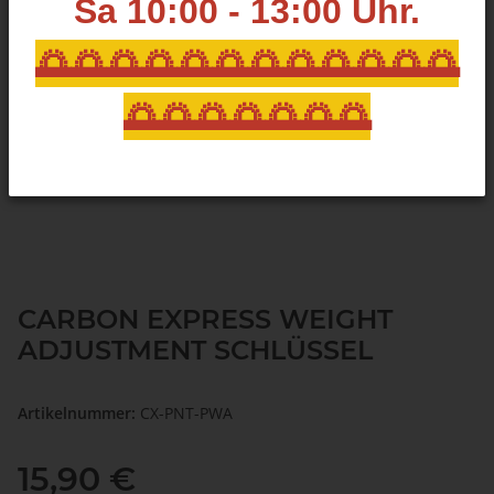
Sa 10:00 - 13:00
Uhr.
🌅🌅🌅🌅🌅🌅🌅🌅🌅🌅🌅🌅
🌅🌅🌅🌅🌅🌅🌅
CARBON EXPRESS WEIGHT
ADJUSTMENT SCHLÜSSEL
Artikelnummer:
CX-PNT-PWA
15,90 €