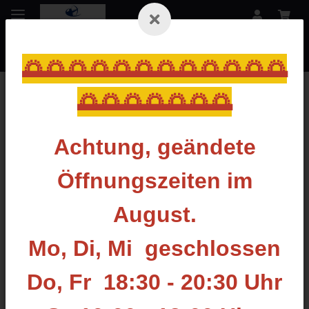
🌅🌅🌅🌅🌅🌅🌅🌅🌅🌅🌅🌅
🌅🌅🌅🌅🌅🌅🌅
Zurück zur Liste
Tools & Sonstiges
Achtung, geändete
Öffnungszeiten im
August.
Mo, Di, Mi geschlossen
Do, Fr 18:30 - 20:30 Uhr