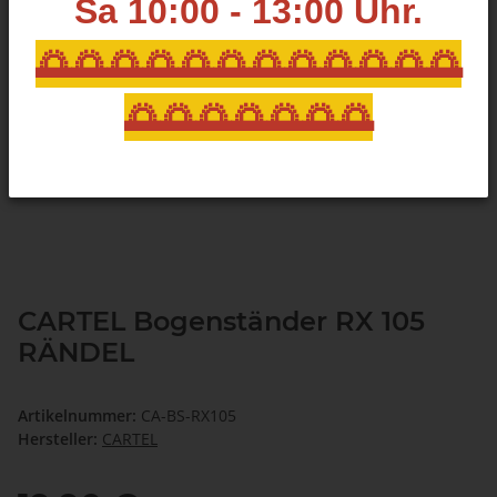
Sa 10:00 - 13:00
Uhr.
🌅🌅🌅🌅🌅🌅🌅🌅🌅🌅🌅🌅
🌅🌅🌅🌅🌅🌅🌅
CARTEL Bogenständer RX 105
RÄNDEL
Artikelnummer:
CA-BS-RX105
Hersteller:
CARTEL