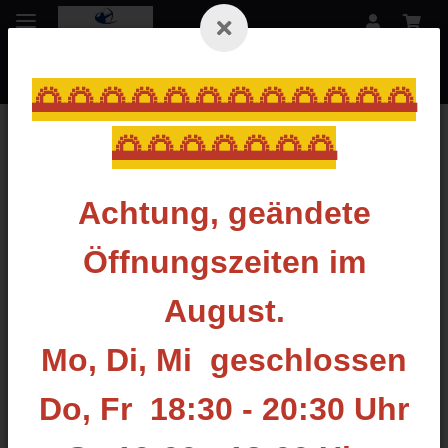
🌅🌅🌅🌅🌅🌅🌅🌅🌅🌅🌅🌅
🌅🌅🌅🌅🌅🌅🌅
Zurück zur Liste
Bogenständer
Achtung, geändete
Öffnungszeiten im
August.
Mo, Di, Mi geschlossen
Do, Fr 18:30 - 20:30 Uhr