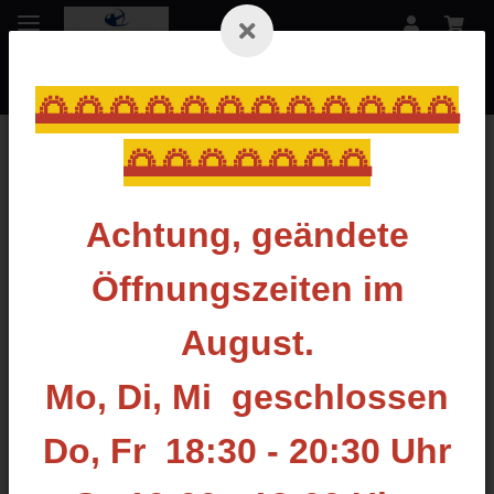
🌅🌅🌅🌅🌅🌅🌅🌅🌅🌅🌅🌅
🌅🌅🌅🌅🌅🌅🌅
Zurück zur Liste
SONSTIGE
Achtung, geändete
Öffnungszeiten im
August.
Mo, Di, Mi geschlossen
Do, Fr 18:30 - 20:30 Uhr