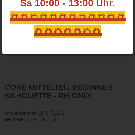
Sa 10:00 - 13:00
Uhr.
🌅🌅🌅🌅🌅🌅🌅🌅🌅🌅🌅🌅
🌅🌅🌅🌅🌅🌅🌅
CORE MITTELTEIL BEGINNER
SILHOUETTE - RH ONLY
Artikelnummer:
COR-HDL-SIL
Hersteller:
CORE ARCHERY