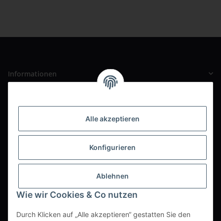
Informationen
Gesetzliche Informationen
Alle akzeptieren
Unser Ladengeschäft
Pauline-Maier-Straße 2
Konfigurieren
69168 Wiesloch
Ortsteil Baiertal
Ablehnen
Büro / Wareneingang / Versand
Wie wir Cookies & Co nutzen
Zwischen den Kirchen 13
69168 Wiesloch
Durch Klicken auf „Alle akzeptieren“ gestatten Sie den