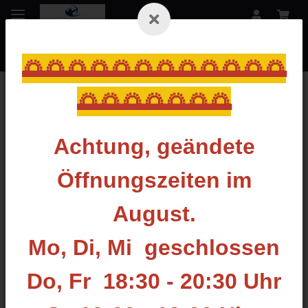
🌅🌅🌅🌅🌅🌅🌅🌅🌅🌅🌅🌅
🌅🌅🌅🌅🌅🌅🌅
Zurück zur Liste
Inserts & Pins
Achtung, geändete
Öffnungszeiten im
August.
Mo, Di, Mi geschlossen
Do, Fr 18:30 - 20:30 Uhr