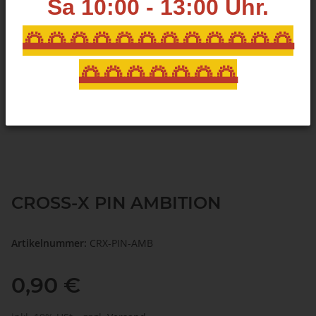
Sa 10:00 - 13:00
Uhr.
🌅🌅🌅🌅🌅🌅🌅🌅🌅🌅🌅🌅
🌅🌅🌅🌅🌅🌅🌅
CROSS-X PIN AMBITION
Artikelnummer:
CRX-PIN-AMB
0,90 €