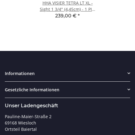
HHA VISIER TETRA LT XL -
Sight 1 3/4" (4,45cm) - 1 PIN
RH_.019"
239,00 €
*
Informationen
Gesetzliche Informationen
Unser Ladengeschäft
Pauline-Maier-Straße 2
69168 Wiesloch
Ortsteil Baiertal