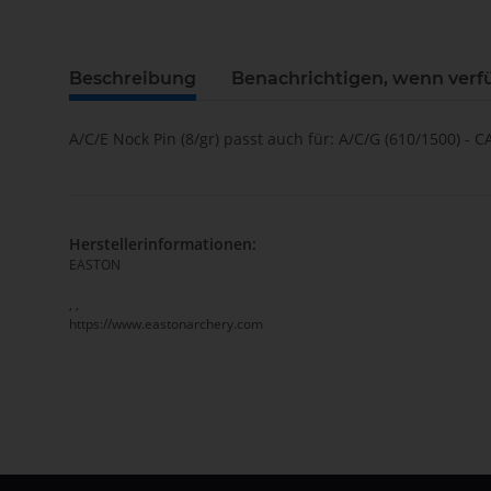
Beschreibung
Benachrichtigen, wenn verf
A/C/E Nock Pin (8/gr) passt auch für: A/C/G (610/1500) -
Herstellerinformationen:
EASTON
, ,
https://www.eastonarchery.com