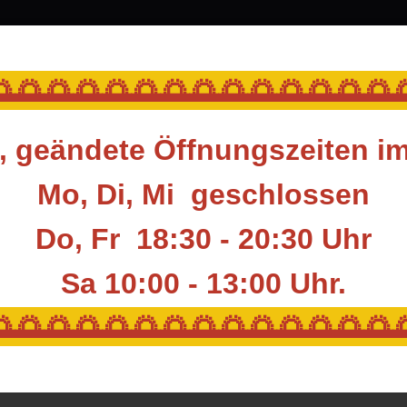
srüstung
Blasrohr
Ziele
Accessoires
🌅🌅🌅🌅🌅🌅🌅🌅🌅🌅🌅🌅🌅
 geändete Öffnungszeiten i
ile & Komponenten
Komponenten
Inserts & Pins
EASTON A/C/E Noc
Mo, Di, Mi geschlossen
Do, Fr 18:30 - 20:30 Uhr
EASTON A/C/E No
Sa 10:00 - 13:00
Uhr.
Artikelnummer:
EA-PIN-ACE
🌅🌅🌅🌅🌅🌅🌅🌅🌅🌅🌅🌅🌅
Hersteller:
EASTON
A/C/E Nock Pin (8/gr) passt au