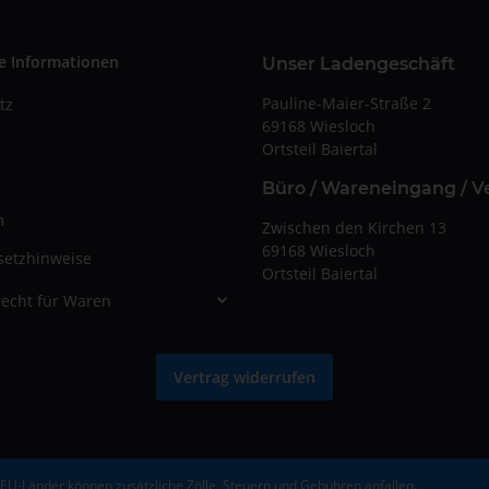
e Informationen
Unser Ladengeschäft
Pauline-Maier-Straße 2
tz
69168 Wiesloch
Ortsteil Baiertal
Büro / Wareneingang / V
m
Zwischen den Kirchen 13
69168 Wiesloch
setzhinweise
Ortsteil Baiertal
echt für Waren
Vertrag widerrufen
-EU-Länder können zusätzliche Zölle, Steuern und Gebühren anfallen.