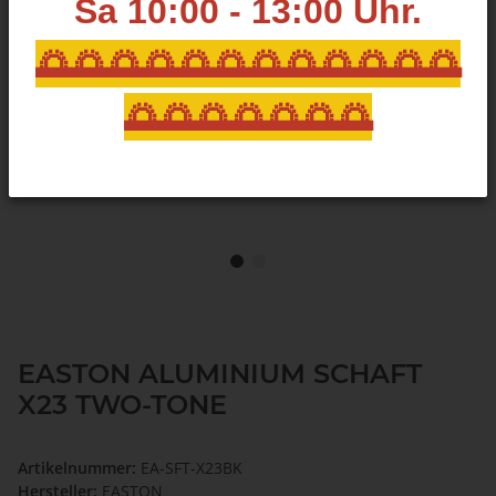
Sa 10:00 - 13:00
Uhr.
🌅🌅🌅🌅🌅🌅🌅🌅🌅🌅🌅🌅
🌅🌅🌅🌅🌅🌅🌅
EASTON ALUMINIUM SCHAFT
X23 TWO-TONE
Artikelnummer:
EA-SFT-X23BK
Hersteller:
EASTON