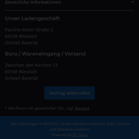
Gesetzliche Informationen
Unser Ladengeschäft
Pauline-Maier-Straße 2
69168 Wiesloch
Ortsteil Baiertal
Büro / Wareneingang / Versand
Zwischen den Kirchen 13
69168 Wiesloch
Ortsteil Baiertal
Vertrag widerrufen
* Alle Preise inkl. gesetzlicher USt., zzgl.
Versand
Bei Lieferungen in Nicht-EU-Länder können zusätzliche Zölle, Steuern
und Gebühren anfallen.
Powered by
JTL-Shop