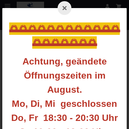
🌅🌅🌅🌅🌅🌅🌅🌅🌅🌅🌅🌅
🌅🌅🌅🌅🌅🌅🌅
Zurück zur Liste
Alu Schäfte
Achtung, geändete
Öffnungszeiten im
August.
Mo, Di, Mi geschlossen
Do, Fr 18:30 - 20:30 Uhr