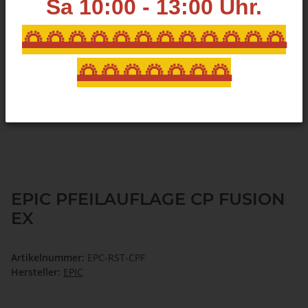
Sa 10:00 - 13:00
Uhr.
🌅🌅🌅🌅🌅🌅🌅🌅🌅🌅🌅🌅
🌅🌅🌅🌅🌅🌅🌅
EPIC PFEILAUFLAGE CP FUSION
EX
Artikelnummer:
EPC-RST-CPF
Hersteller:
EPIC