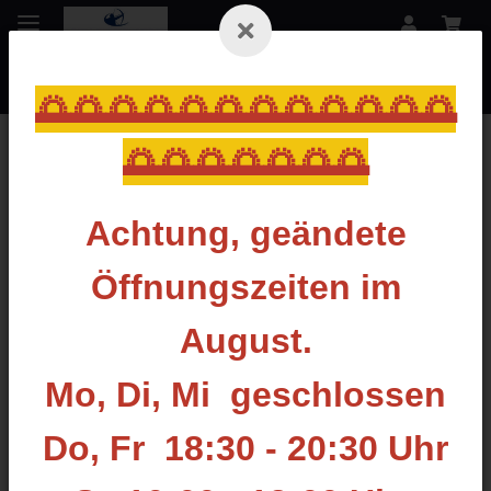
🌅🌅🌅🌅🌅🌅🌅🌅🌅🌅🌅🌅
🌅🌅🌅🌅🌅🌅🌅
Zurück zur Liste
Compound Pfeilauflagen
Achtung, geändete
Öffnungszeiten im
August.
Mo, Di, Mi geschlossen
Do, Fr 18:30 - 20:30 Uhr