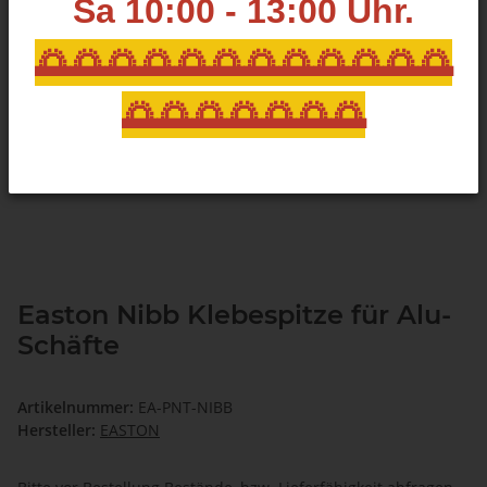
Sa 10:00 - 13:00
Uhr.
🌅🌅🌅🌅🌅🌅🌅🌅🌅🌅🌅🌅
🌅🌅🌅🌅🌅🌅🌅
Easton Nibb Klebespitze für Alu-
Schäfte
Artikelnummer:
EA-PNT-NIBB
Hersteller:
EASTON