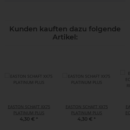
Kunden kauften dazu folgende
Artikel:
EASTON SCHAFT XX75
EASTON SCHAFT XX75
E
PLATINUM PLUS
PLATINUM PLUS
EC
R
4,30 €
*
4,30 €
*