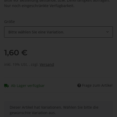
Bitte vor Bestellung Bestände, bzw. Lieferfähigkeit abfragen.
Nur noch eingeschränkte Verfügbarkeit.
Größe
Bitte wählen Sie eine Variation.
1,60 €
inkl. 19% USt. , zzgl.
Versand
Frage zum Artikel
Ab Lager verfügbar
x
Dieser Artikel hat Variationen. Wählen Sie bitte die
gewünschte Variation aus.