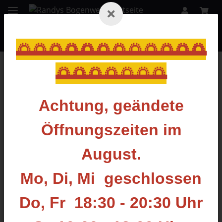
🌅🌅🌅🌅🌅🌅🌅🌅🌅🌅🌅🌅
🌅🌅🌅🌅🌅🌅🌅
Zurück zur Liste
NIBB-Spitzen
Achtung, geändete
Öffnungszeiten im
August.
Mo, Di, Mi geschlossen
Do, Fr 18:30 - 20:30 Uhr