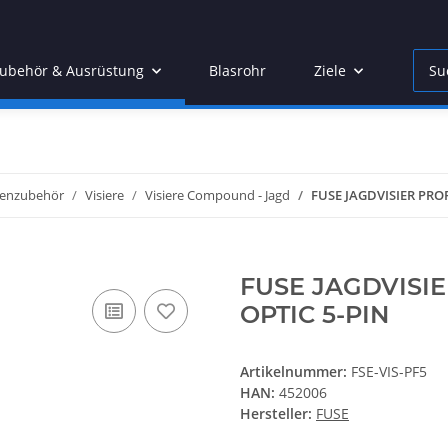
ubehör & Ausrüstung
Blasrohr
Ziele
Acces
enzubehör
Visiere
Visiere Compound - Jagd
FUSE JAGDVISIER PROF
FUSE JAGDVISIE
OPTIC 5-PIN
Artikelnummer:
FSE-VIS-PF5
HAN:
452006
Hersteller:
FUSE