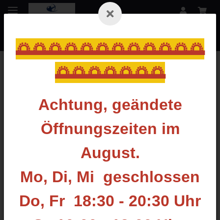
🌅🌅🌅🌅🌅🌅🌅🌅🌅🌅🌅🌅
🌅🌅🌅🌅🌅🌅🌅
Zurück zur Liste
Button
Achtung, geändete
Öffnungszeiten im
August.
Mo, Di, Mi geschlossen
Do, Fr 18:30 - 20:30 Uhr