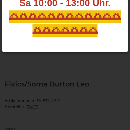
Sa 10:00 - 13:00
Uhr.
🌅🌅🌅🌅🌅🌅🌅🌅🌅🌅🌅🌅
🌅🌅🌅🌅🌅🌅🌅
Fivics/Soma Button Leo
Artikelnummer:
FV-BTN-LEO
Hersteller:
FIVICS
Farbe