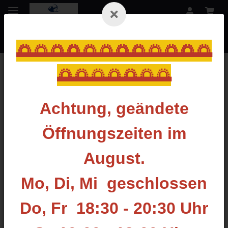
🌅🌅🌅🌅🌅🌅🌅🌅🌅🌅🌅🌅
🌅🌅🌅🌅🌅🌅🌅
Zurück zur Liste
Naturfedern
Achtung, geändete
Öffnungszeiten im
August.
Mo, Di, Mi geschlossen
Do, Fr 18:30 - 20:30 Uhr