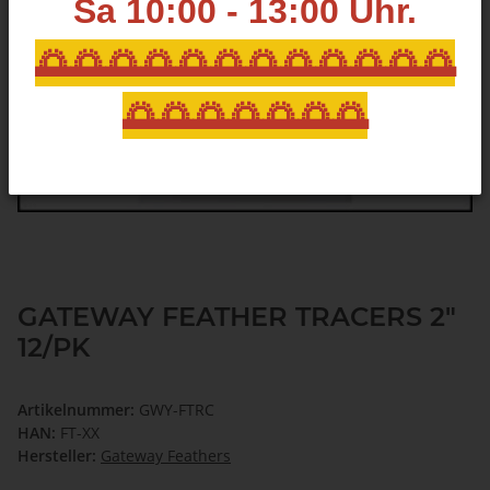
Sa 10:00 - 13:00
Uhr.
🌅🌅🌅🌅🌅🌅🌅🌅🌅🌅🌅🌅
🌅🌅🌅🌅🌅🌅🌅
GATEWAY FEATHER TRACERS 2"
12/PK
Artikelnummer:
GWY-FTRC
HAN:
FT-XX
Hersteller:
Gateway Feathers