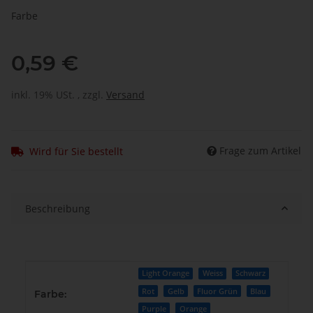
Farbe
0,59 €
inkl. 19% USt. , zzgl.
Versand
Frage zum Artikel
Wird für Sie bestellt
Beschreibung
Produkteigenschaft
Wert
Light Orange
Weiss
Schwarz
Rot
Gelb
Fluor Grün
Blau
Farbe:
Purple
Orange