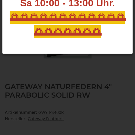
Sa 10:00 - 13:00
Uhr.
🌅🌅🌅🌅🌅🌅🌅🌅🌅🌅🌅🌅
🌅🌅🌅🌅🌅🌅🌅
GATEWAY NATURFEDERN 4"
PARABOLIC SOLID RW
Artikelnummer:
GWY-PS400R
Hersteller:
Gateway Feathers