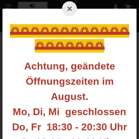
🌅🌅🌅🌅🌅🌅🌅🌅🌅🌅🌅🌅
🌅🌅🌅🌅🌅🌅🌅
Zurück zur Liste
Naturfedern
Achtung, geändete
Öffnungszeiten im
August.
Mo, Di, Mi geschlossen
Do, Fr 18:30 - 20:30 Uhr