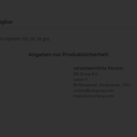
ügbar
s-System (10, 20, 50 gn)
Angaben zur Produktsicherheit
verantwortliche Person:
JVD Group B.V.
Looier 9
RA Nieuwkuijk, Niederlande, 5253
contact@jvd-group.com
https://jvd-archery.com/