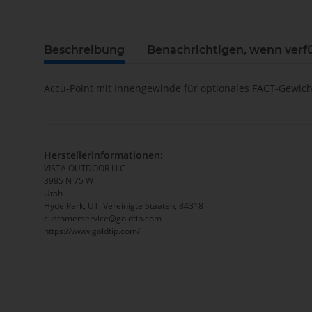
Beschreibung
Benachrichtigen, wenn verf
Accu-Point mit Innengewinde für optionales FACT-Gewicht
Herstellerinformationen:
VISTA OUTDOOR LLC
3985 N 75 W
Utah
Hyde Park, UT, Vereinigte Staaten, 84318
customerservice@goldtip.com
https://www.goldtip.com/