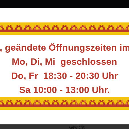
srüstung
Blasrohr
Ziele
Accessoires
🌅🌅🌅🌅🌅🌅🌅🌅🌅🌅🌅🌅🌅
 geändete Öffnungszeiten i
ile & Komponenten
Komponenten
Spitzen
Klebespitzen
OnePie
Mo, Di, Mi geschlossen
Do, Fr 18:30 - 20:30 Uhr
GOLD TIP ACCU-
Sa 10:00 - 13:00
Uhr.
Artikelnummer:
GT-PNT-93M
🌅🌅🌅🌅🌅🌅🌅🌅🌅🌅🌅🌅🌅
Hersteller:
Gold Tip
Gewicht