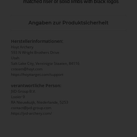
matched riser or solid limbs with black logos
Angaben zur Produktsicherheit
Herstellerinformationen:
Hoyt Archery
593 N Wright Brothers Drive
Utah
Salt Lake City, Vereinigte Staaten, 84116
csteam@hoyt.com
https://hoyttarget.com/support
verantwortliche Person:
JVD Group B.V.
Looier 9
RA Nieuwkuijk, Niederlande, 5253
contact@jvd-group.com
https://jvd-archery.com/