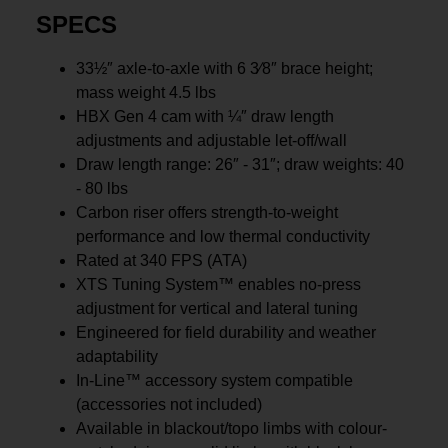
SPECS
33½″ axle-to-axle with 6 3⁄8″ brace height;
mass weight 4.5 lbs
HBX Gen 4 cam with ¼″ draw length
adjustments and adjustable let-off/wall
Draw length range: 26″ - 31″; draw weights: 40
- 80 lbs
Carbon riser offers strength-to-weight
performance and low thermal conductivity
Rated at 340 FPS (ATA)
XTS Tuning System™ enables no-press
adjustment for vertical and lateral tuning
Engineered for field durability and weather
adaptability
In-Line™ accessory system compatible
(accessories not included)
Available in blackout/topo limbs with colour-