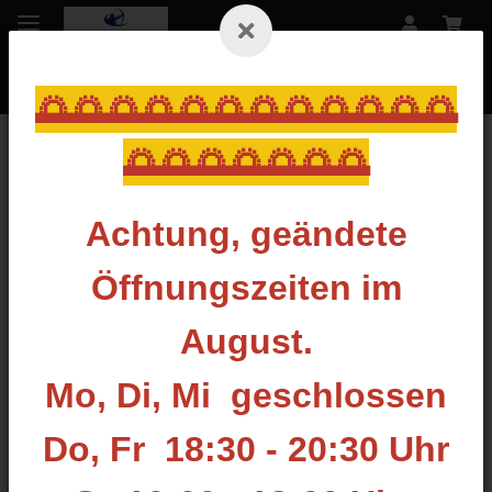
🌅🌅🌅🌅🌅🌅🌅🌅🌅🌅🌅🌅
🌅🌅🌅🌅🌅🌅🌅
Zurück zur Liste
HOYT
Achtung, geändete
Öffnungszeiten im
August.
Mo, Di, Mi geschlossen
Do, Fr 18:30 - 20:30 Uhr