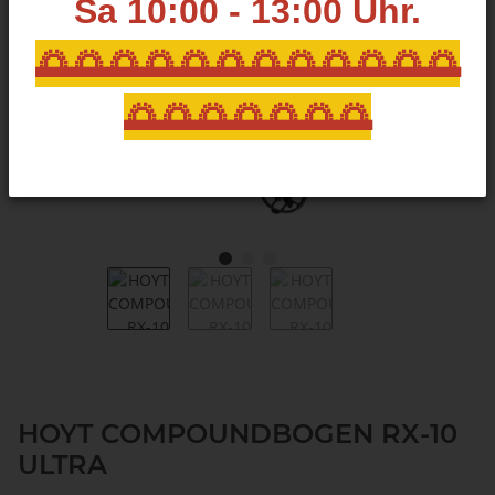
Sa 10:00 - 13:00
Uhr.
🌅🌅🌅🌅🌅🌅🌅🌅🌅🌅🌅🌅
🌅🌅🌅🌅🌅🌅🌅
HOYT COMPOUNDBOGEN RX-10
ULTRA