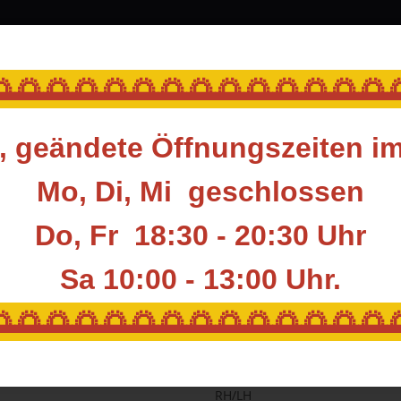
srüstung
Blasrohr
Ziele
Accessoires
🌅🌅🌅🌅🌅🌅🌅🌅🌅🌅🌅🌅🌅
 geändete Öffnungszeiten i
curve-Mittelteile
SONSTIGE
KAP HOLZMITTELTEIL PILOT 14,5" - (48")
Mo, Di, Mi geschlossen
Do, Fr 18:30 - 20:30 Uhr
KAP HOLZMITTELTE
Sa 10:00 - 13:00
Uhr.
Artikelnummer:
KAP-HDL-P145
🌅🌅🌅🌅🌅🌅🌅🌅🌅🌅🌅🌅🌅
Hersteller:
KAP
RH/LH