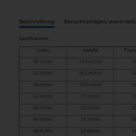
Beschreibung
Benachrichtigen, wenn verf
Specifications:
Limbs
Handle
Pound
48 inches
14.5 inches
1
54 inches
19.5 inches
1
58 inches
19.5 inches
1
62 inches
20 inches
1
64 inches
22 inches
1
66 inches
24 inches
1
68 inches
24 inches
1