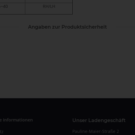
6~40
RH/LH
Angaben zur Produktsicherheit
e Informationen
Unser Ladengeschäft
Pauline-Maier-Straße 2
tz