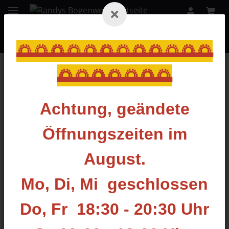
🌅🌅🌅🌅🌅🌅🌅🌅🌅🌅🌅🌅
🌅🌅🌅🌅🌅🌅🌅
Zurück zur Liste
KINETIC
Achtung, geändete
Öffnungszeiten im
August.
Mo, Di, Mi geschlossen
Do, Fr 18:30 - 20:30 Uhr