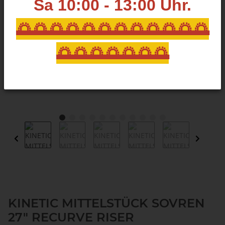
Sa 10:00 - 13:00
Uhr.
🌅🌅🌅🌅🌅🌅🌅🌅🌅🌅🌅🌅
🌅🌅🌅🌅🌅🌅🌅
KINETIC MITTELSTÜCK SOVREN
27" RECURVE RISER