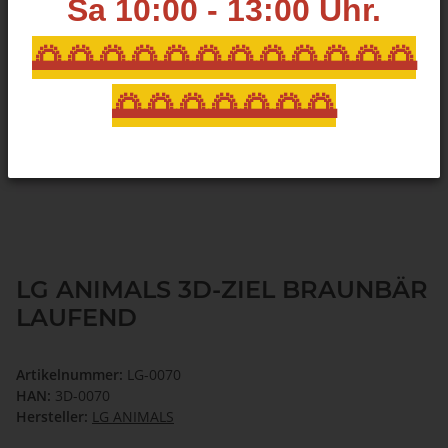
Sa 10:00 - 13:00
Uhr.
🌅🌅🌅🌅🌅🌅🌅🌅🌅🌅🌅🌅
🌅🌅🌅🌅🌅🌅🌅
LG ANIMALS 3D-ZIEL BRAUNBÄR
LAUFEND
Artikelnummer:
LG-0070
HAN:
3D-0070
Hersteller:
LG ANIMALS