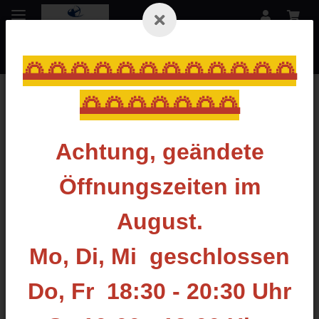
🌅🌅🌅🌅🌅🌅🌅🌅🌅🌅🌅🌅
🌅🌅🌅🌅🌅🌅🌅
Zurück zur Liste
LG 3D Animals by Leitold
Achtung, geändete
Öffnungszeiten im
August.
Mo, Di, Mi geschlossen
Do, Fr 18:30 - 20:30 Uhr