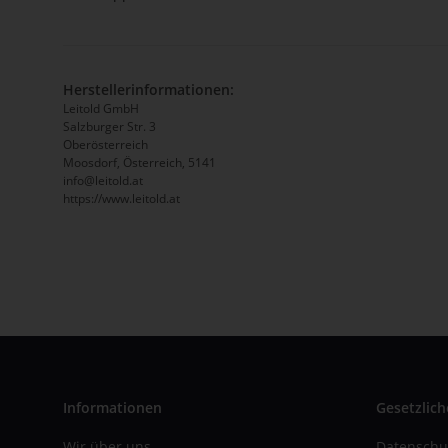
Herstellerinformationen:
Leitold GmbH
Salzburger Str. 3
Oberösterreich
Moosdorf, Österreich, 5141
info@leitold.at
https://www.leitold.at
Informationen
Gesetzlich
Wir über uns
Datenschu