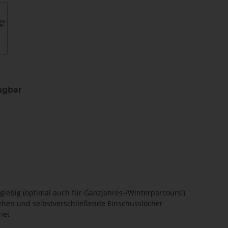
ügbar
glebig (optimal auch für Ganzjahres-/Winterparcours!)
ziehen und selbstverschließende Einschusslöcher
net