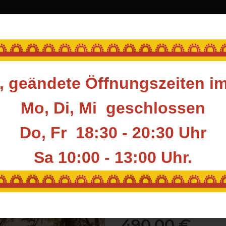
srüstung
Blasrohr
Ziele
Accessoires
🌅🌅🌅🌅🌅🌅🌅🌅🌅🌅🌅🌅🌅
 geändete Öffnungszeiten i
LG 3D Animals by Leitold
LG ANIMALS KEILER GROSS - L154cm H95 cm
Mo, Di, Mi geschlossen
Do, Fr 18:30 - 20:30 Uhr
LG ANIMALS KEI
Sa 10:00 - 13:00
Uhr.
Artikelnummer:
LG-0009
🌅🌅🌅🌅🌅🌅🌅🌅🌅🌅🌅🌅🌅
HAN:
3D-0009
Hersteller:
LG ANIMALS
490,00 €